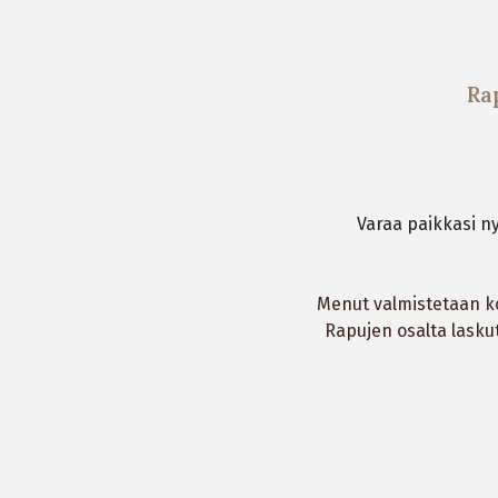
Rap
Varaa paikkasi n
Menut valmistetaan ko
Rapujen osalta lasku