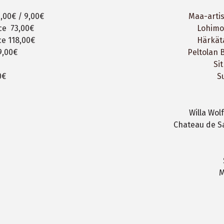
,00€ / 9,00€
Maa-artiso
​​ 73,00€ ​
Lohimou
​​​ 118,00€
Härkäta
29,00€
Peltolan 
Sit
0€
S
Willa Wol
Chateau de S
M