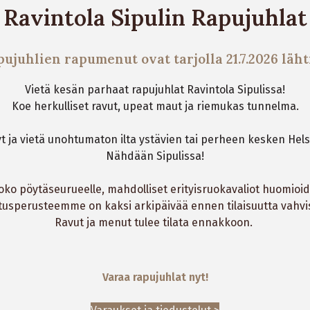
Ravintola Sipulin R
apujuhlat
ujuhlien rapumenut ovat tarjolla 21.7.2026 lä
ht
Vietä kesän parhaat rapujuhlat Ravintola Sipulissa!
Koe herkulliset ravut, upeat maut ja riemukas tunnelma.
yt ja vietä unohtumaton ilta ystävien tai perheen kesken Hel
Nähdään Sipulissa!
ko pöytäseurueelle, mahdolliset erityisruokavaliot huomio
tusperusteemme on kaksi arkipäivää ennen tilaisuutta vahv
Ravut ja menut tulee tilata ennakkoon.
Varaa rapujuhlat nyt!