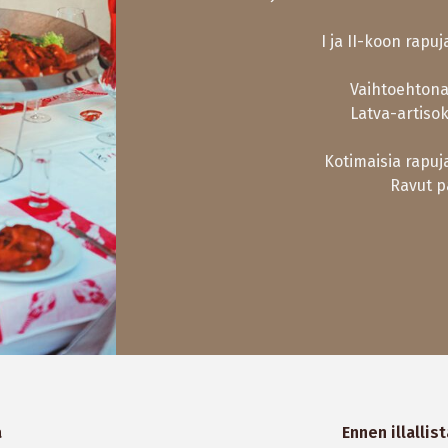
I ja II-koon rap
Vaihtoehtona
Latva-artisok
Kotimaisia rapuja
Ravut p
a
Ennen illallis