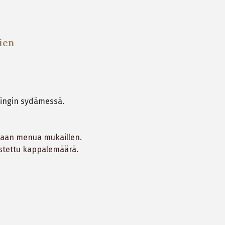
ien
singin sydämessä.
idaan menua mukaillen.
istettu kappalemäärä.