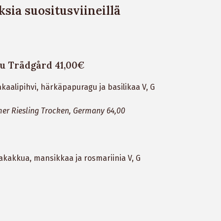
ia suositusviineillä
 Trädgård 41,00€
kaalipihvi, härkäpapuragu ja basilikaa V, G
er Riesling Trocken, Germany 64,00
akakkua, mansikkaa ja rosmariinia V, G