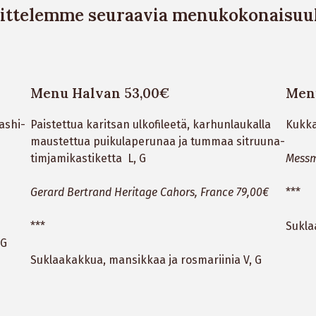
sittelemme seuraavia menukokonaisuuks
Menu Halvan 53,00€
Menu
dashi-
Paistettua karitsan ulkofileetä, karhunlaukalla
Kukka
maustettua puikulaperunaa ja tummaa sitruuna-
timjamikastiketta L, G​
Messm
Gerard Bertrand Heritage Cahors, France 79,00€
***
***
Sukla
 G
Suklaakakkua, mansikkaa ja rosmariinia V, G