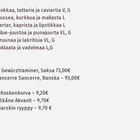
kkaa, tattaria ja caviartia V, G
ssea, kurkkua ja mallasta L
rtar, kaprista ja lipstikkaa L
Blue-juustoa ja punajuurta VL, G
ruunaa ja lakritisia VL, G
uklaata ja vadelmaa L,G
f Gewürztraminer, Saksa 73,00€
ancerre Sancerre, Ranska – 93,00€
Koskenkorva – 9,20€
Skåne Akvavit – 9,70€
arskin ryyppy – 9,70 €