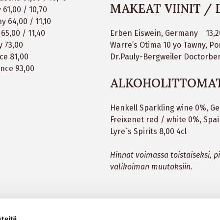
MAKEAT VIINIT /
 61,00 / 10,70
 64,00 / 11,10
 65,00 / 11,40
Erben Eiswein, Germany 13,20
y 73,00
Warre’s Otima 10 yo Tawny,
nce 81,00
Dr.Pauly-Bergweiler Doctorber
ance 93,00
ALKOHOLITTOMAT
Henkell Sparkling wine 0%, Ge
Freixenet red / white 0%, Spai
Lyre`s Spirits 8,00 4cl
Hinnat voimassa toistaiseksi, 
valikoiman muutoksiin.
teitä