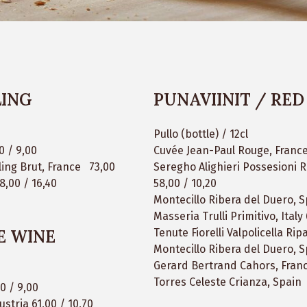
LING
PUNAVIINIT / RED
Pullo (bottle) / 12cl
0 / 9,00
Cuvée Jean-Paul Rouge, France
sling Brut, France 73,00
Seregho Alighieri Possesioni Ro
8,00 / 16,40
58,00 / 10,20
Montecillo Ribera del Duero, S
Masseria Trulli Primitivo, Italy
E WINE
Tenute Fiorelli Valpolicella Ri
Montecillo Ribera del Duero, 
Gerard Bertrand Cahors, Fran
Torres Celeste Crianza, Spai
0 / 9,00
ustria 61,00 / 10,70